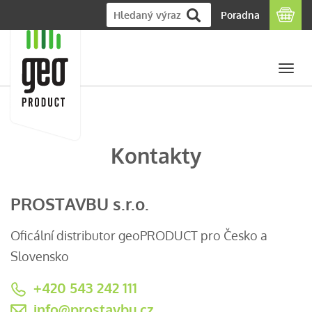
Poradna
Togg
navi
Kontakty
PROSTAVBU s.r.o.
Oficální distributor geoPRODUCT pro Česko a
Slovensko
+420 543 242 111
info@prostavbu.cz