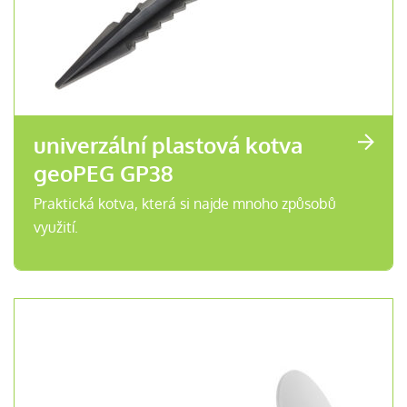
univerzální plastová kotva
geoPEG GP38
Praktická kotva, která si najde mnoho způsobů
využití.