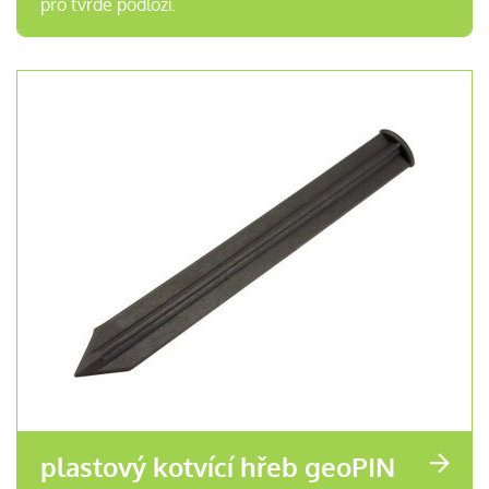
pro tvrdé podloží.
plastový kotvící hřeb geoPIN