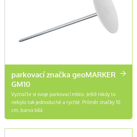
parkovací značka geoMARKER
GM10
Vyznačte si svoje parkovací místo. Ještě nikdy to
nebylo tak jednoduché a rychlé. Průměr značky 10
cm, barva bílá.