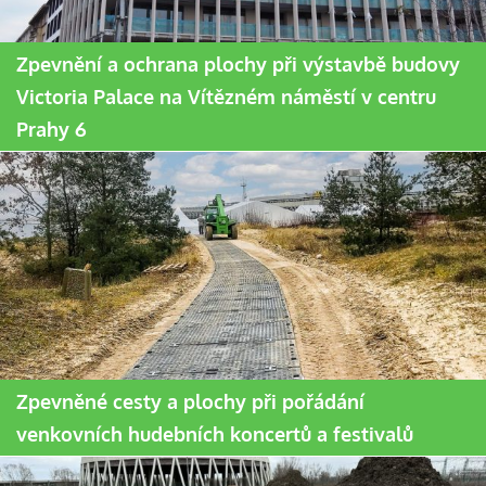
Zpevnění a ochrana plochy při výstavbě budovy
Victoria Palace na Vítězném náměstí v centru
Prahy 6
Zpevněné cesty a plochy při pořádání
venkovních hudebních koncertů a festivalů