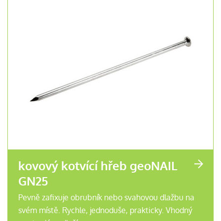
kovový kotvící hřeb geoNAIL
GN25
Pevně zafixuje obrubník nebo svahovou dlažbu na
svém místě. Rychle, jednoduše, prakticky. Vhodný